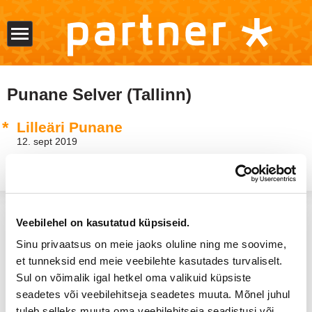
Punane Selver (Tallinn)
Lilleäri Punane
12. sept 2019
tel
mail
E-R 9-17,
667 3444
info@partnerkaart.ee
Veebilehel on kasutatud küpsiseid.
Sinu privaatsus on meie jaoks oluline ning me soovime,
et tunneksid end meie veebilehte kasutades turvaliselt.
Sul on võimalik igal hetkel oma valikuid küpsiste
seadetes või veebilehitseja seadetes muuta. Mõnel juhul
tuleb selleks muuta oma veebilehitseja seadistusi või