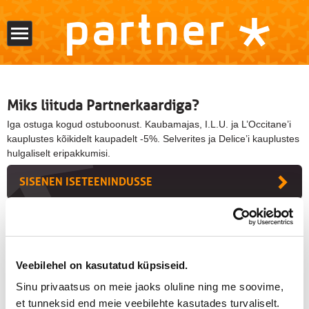
Miks liituda Partnerkaardiga?
Iga ostuga kogud ostuboonust. Kaubamajas, I.L.U. ja L’Occitane’i
kauplustes kõikidelt kaupadelt -5%. Selverites ja Delice’i kauplustes
hulgaliselt eripakkumisi.
SISENEN ISETEENINDUSSE
LIITU PARTNERKAARDIGA
TELLIN UUE PARTNERKAARDI
Veebilehel on kasutatud küpsiseid.
Sinu privaatsus on meie jaoks oluline ning me soovime,
et tunneksid end meie veebilehte kasutades turvaliselt.