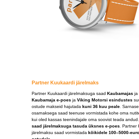
Partner Kuukaardi järelmaks
Partner Kuukaardi järelmaksuga saad
Kaubamajas
ja
Kaubamaja e-poes
ja
Viking Motorsi esindustes
su
ostude makseid hajutada
kuni 36 kuu peale
. Sarnasel
osamaksega saad teenuse vormistada kohe oma nutite
kui oled kassas teenindajale oma soovist teada andud
saad järelmaksuga tasuda üksnes e-poes
. Partner
järelmaksu saad vormistada
kõikidele 100–5000-euro