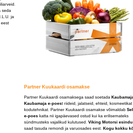
liarveid.
a seda
.L.U. ja
 eest
Partner Kuukaardi osamakse
Partner Kuukaardi osamaksega saad soetada
Kaubamaja
Kaubamaja e-poes
t riideid, jalatseid, ehteid, kosmeetikat
kodutehnikat. Partner Kuukaardi osamakse võimaldab
Sel
e-poes
katta nii igapäevased ostud kui ka erilisemateks
sündmusteks vajalikud kulutused.
Viking Motorsi esindu
saad tasuda remondi ja varuosades eest.
Kogu kokku kõ