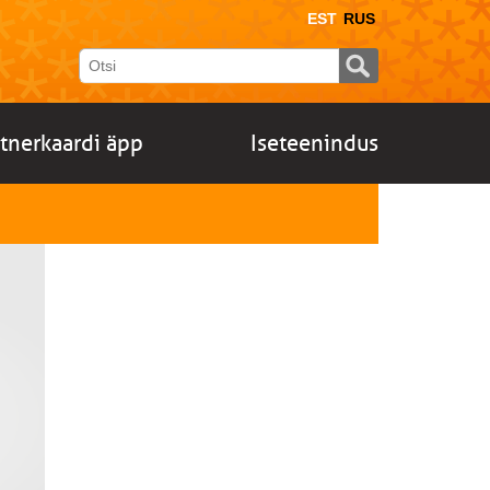
EST
RUS
Otsinguvorm
rtnerkaardi äpp
Iseteenindus