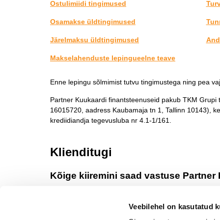
Ostulimiidi tingimused
Turv
Osamakse üldtingimused
Tun
Järelmaksu üldtingimused
And
Makselahenduste lepingueelne teave
Enne lepingu sõlmimist tutvu tingimustega ning pea va
Partner Kuukaardi finantsteenuseid pakub TKM Grupi t
16015720, aadress Kaubamaja tn 1, Tallinn 10143), ke
krediidiandja tegevusluba nr 4.1-1/161.
Klienditugi
Kõige kiiremini saad vastuse Partne
Veebilehel on kasutatud k