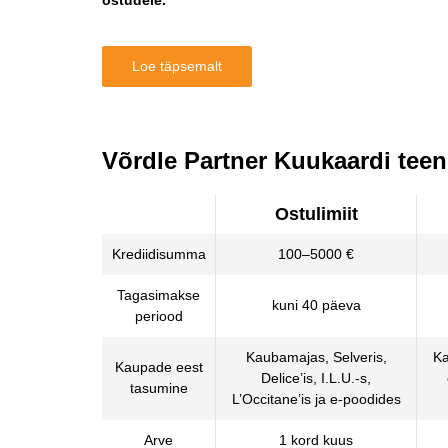
ostudele.
Loe täpsemalt
Võrdle Partner Kuukaardi tee
Ostulimiit
Krediidisumma
100–5000 €
Tagasimakse
kuni 40 päeva
periood
Kaubamajas, Selveris,
Ka
Kaupade eest
Delice’is, I.L.U.-s,
tasumine
L’Occitane’is ja e-poodides
Arve
1 kord kuus