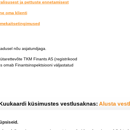
alisusest ja pettuste ennetamisest
ne oma klienti
mekaitsetingimused
jadusel nõu asjatundjaga.
ütarettevõte TKM Finants AS (registrikood
s omab Finantsinspektsiooni väljastatud
r Kuukaardi küsimustes vestlusaknas:
Alusta vest
üpsiseid.