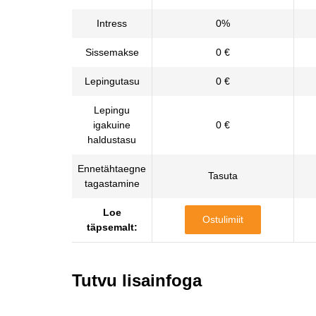
Intress
0%
Sissemakse
0 €
Lepingutasu
0 €
Lepingu
igakuine
0 €
haldustasu
Ennetähtaegne
Tasuta
tagastamine
Loe
Ostulimiit
täpsemalt:
Tutvu lisainfoga