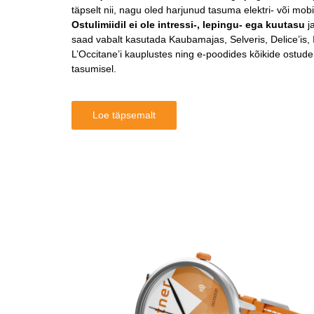
täpselt nii, nagu oled harjunud tasuma elektri- või mobii
Ostulimiidil ei ole intressi-, lepingu- ega kuutasu
j
saad vabalt kasutada Kaubamajas, Selveris, Delice’is, I
L’Occitane’i kauplustes ning e-poodides kõikide ostude
tasumisel.
Loe täpsemalt