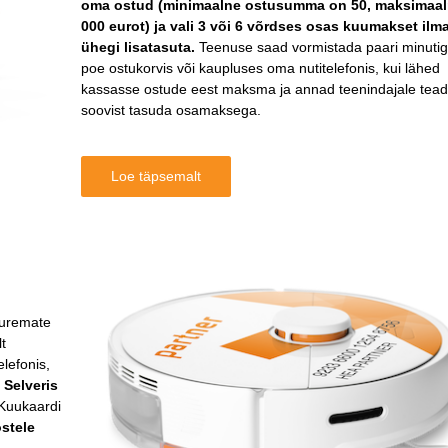
oma ostud (minimaalne ostusumma on 50, maksimaal
000 eurot) ja vali 3 või 6 võrdses osas kuumakset ilm
ühegi lisatasuta.
Teenuse saad vormistada paari minutig
poe ostukorvis või kaupluses oma nutitelefonis, kui lähed
kassasse ostude eest maksma ja annad teenindajale tea
soovist tasuda osamaksega.
Loe täpsemalt
uremate
t
lefonis,
.
Selveris
 Kuukaardi
stele