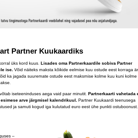
art Partner Kuukaardiks
orral üks kord kuus.
Lisades oma Partnerkaardile sobiva Partner
e ise.
Võid näiteks maksta kõikide eelmise kuu ostude eest korraga ä
est. Võid ka jagada suuremate ostude eest maksmise kolme kuu kuni kolme
makse.
võtab iseteeninduses aega vaid paar minutit.
Partnerkaarti vahetada e
 esimese arve järgmisel kalendrikuul.
Partner Kuukaardi teenusega
stused ja samuti kogud iga kulutatud euro eest ühe punkti ostuboonust.
lguses –