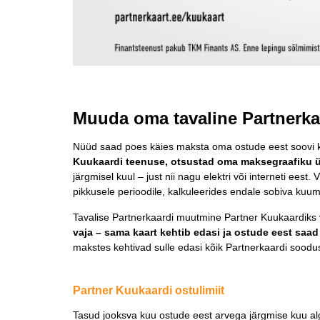
Muuda oma tavaline Partnerka
Nüüd saad poes käies maksta oma ostude eest soovi k
Kuukaardi teenuse, otsustad oma maksegraafiku ül
järgmisel kuul – just nii nagu elektri või interneti e
pikkusele perioodile, kalkuleerides endale sobiva kuu
Tavalise Partnerkaardi muutmine Partner Kuukaardiks 
vaja – sama kaart kehtib edasi ja ostude eest saad
makstes kehtivad sulle edasi kõik Partnerkaardi soodu
Partner Kuukaardi ostulimiit
Tasud jooksva kuu ostude eest arvega järgmise kuu a