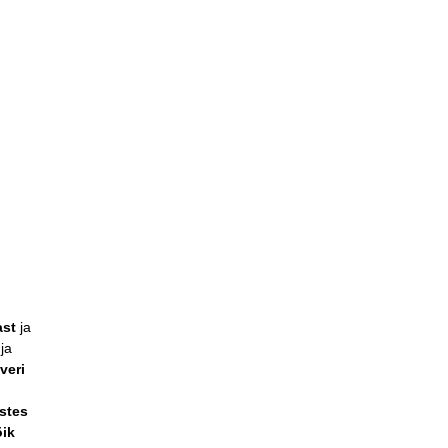
st
ja
 ja
veri
stes
ik