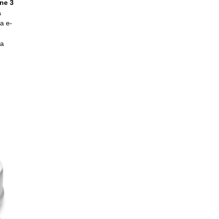
ne 3
a
a e-
da